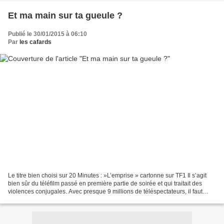
Et ma main sur ta gueule ?
Publié le 30/01/2015 à 06:10
Par
les cafards
Le titre bien choisi sur 20 Minutes : »L’emprise » cartonne sur TF1 Il s’agit
bien sûr du téléfilm passé en première partie de soirée et qui traitait des
violences conjugales. Avec presque 9 millions de téléspectateurs, il faut
espérer que certains bourreaux...