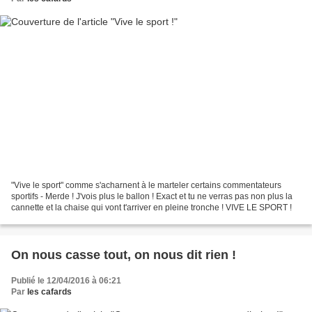
"Vive le sport" comme s'acharnent à le marteler certains commentateurs
sportifs - Merde ! J'vois plus le ballon ! Exact et tu ne verras pas non plus la
cannette et la chaise qui vont t'arriver en pleine tronche ! VIVE LE SPORT !
On nous casse tout, on nous dit rien !
Publié le 12/04/2016 à 06:21
Par
les cafards