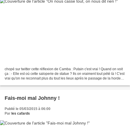
chopé sur twitter cette réflexion de Camba : Putain c'est vrai ! Quand on voit
ça : - Elle est où cette saloperie de statue ? Ils on vraiment tout pété là ! C'est
vrai qu'on ne reconnait plus du tout les lieux après le passage de la horde
gaucho. Allez,...
Fais-moi mal Johnny !
Publié le 05/03/2015 à 06:00
Par
les cafards