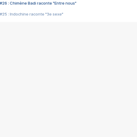
#26 : Chimène Badi raconte "Entre nous"
#25 : Indochine raconte "3e sexe"
#24 : Zaho raconte "C'est chelou"
#23 : Patrick Bruel raconte "Au café des délices"
#22 : Kyo raconte "Le chemin"
#21 : Nolwenn Leroy raconte "Cassé"
#20 : Patrick Hernandez raconte "Born to be alive"
#19 : Lorie raconte "Près de moi"
#18 : Michael Jones raconte "A nos actes manqués" (avec Jean-Jacque
#17 : Khaled raconte "Aïcha"
#16 : Corneille raconte "Parce qu'on vient de loin"
#15 : Indochine raconte "L'aventurier"
14 : Lorie raconte "Sur un air latino"