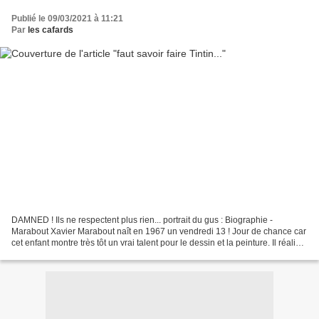
Publié le 09/03/2021 à 11:21
Par
les cafards
DAMNED ! Ils ne respectent plus rien... portrait du gus : Biographie -
Marabout Xavier Marabout naît en 1967 un vendredi 13 ! Jour de chance car
cet enfant montre très tôt un vrai talent pour le dessin et la peinture. Il réalise
sa première exposition...