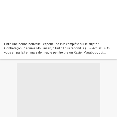
Enfin une bonne nouvelle : et pour une info complète sur le sujet : "
Contrefaçon ! " affirme Moulinsart, " Tintin ! " lui répond la (...) - ActuaBD On
vous en parlait en mars dernier, le peintre breton Xavier Marabout, qui
pratique le mash up, littéralement...