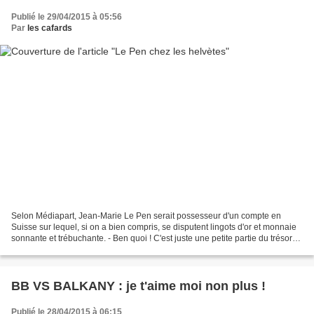
Publié le 29/04/2015 à 05:56
Par
les cafards
Selon Médiapart, Jean-Marie Le Pen serait possesseur d'un compte en
Suisse sur lequel, si on a bien compris, se disputent lingots d'or et monnaie
sonnante et trébuchante. - Ben quoi ! C'est juste une petite partie du trésor
des juifs pendant la seconde...
BB VS BALKANY : je t'aime moi non plus !
Publié le 28/04/2015 à 06:15