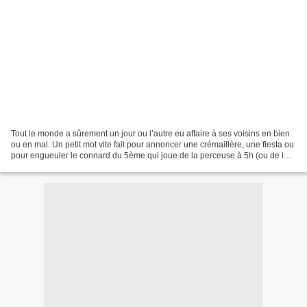
Tout le monde a sûrement un jour ou l’autre eu affaire à ses voisins en bien
ou en mal. Un petit mot vite fait pour annoncer une crémaillère, une fiesta ou
pour engueuler le connard du 5ème qui joue de la perceuse à 5h (ou de la
guitare à 4h) du mat....