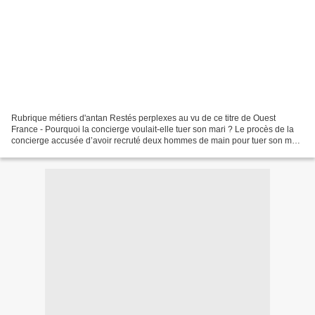
Rubrique métiers d'antan Restés perplexes au vu de ce titre de Ouest
France - Pourquoi la concierge voulait-elle tuer son mari ? Le procès de la
concierge accusée d’avoir recruté deux hommes de main pour tuer son mari
a débuté ce matin. Il doit durer...