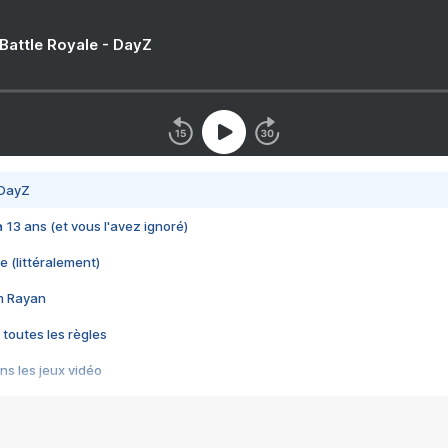
 Battle Royale - DayZ
 DayZ
 a 13 ans (et vous l'avez ignoré)
e (littéralement)
im Rayan
 toutes les règles
s les jeux vidéo
us choquant de Rockstar ? - Le scandale BULLY
e plus moche de Steam