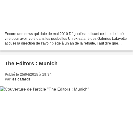
Encore une news qui date de mai 2010 Dégoutés en lisant ce titre de Libé –
viré pour avoir volé dans les poubelles Un ex-salarié des Galeries Lafayette
accuse la direction de l’avoir piégé à un an de la retraite. Faut dire que
quand on voit le genre de...
The Editors : Munich
Publié le 25/04/2015 à 19:34
Par
les cafards