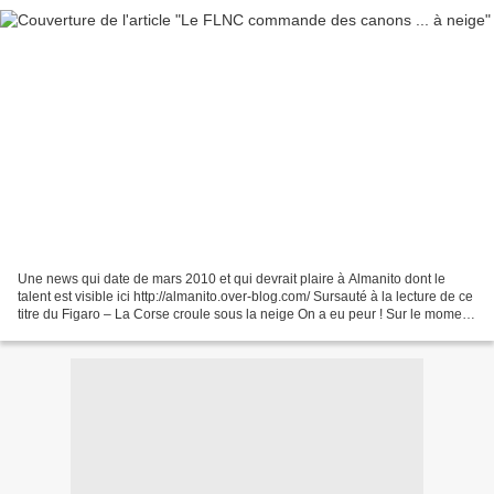
Une news qui date de mars 2010 et qui devrait plaire à Almanito dont le
talent est visible ici http://almanito.over-blog.com/ Sursauté à la lecture de ce
titre du Figaro – La Corse croule sous la neige On a eu peur ! Sur le moment
on a pensé qu’ils croulaient...