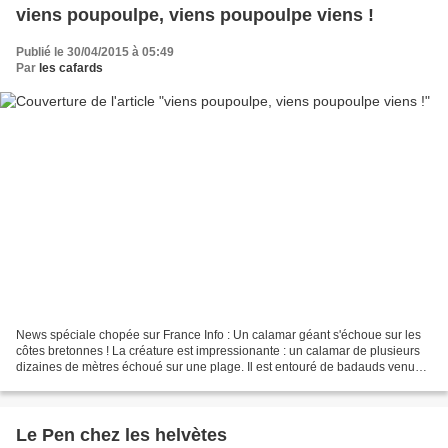
viens poupoulpe, viens poupoulpe viens !
Publié le 30/04/2015 à 05:49
Par
les cafards
News spéciale chopée sur France Info : Un calamar géant s'échoue sur les
côtes bretonnes ! La créature est impressionante : un calamar de plusieurs
dizaines de mètres échoué sur une plage. Il est entouré de badauds venus
voir le spectacle. "Breaking news...
Le Pen chez les helvètes