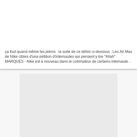
ça fout quand même les jetons : la suite de ce délire ci-dessous : Les Air Max
de Nike cibles d'une pétition d'internautes qui pensent y lire "Allah"
MARQUES - Nike est à nouveau dans le collimateur de certains internautes
pour un logo. Lancée il y a...