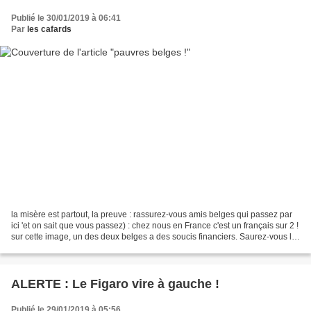
Publié le 30/01/2019 à 06:41
Par
les cafards
la misère est partout, la preuve : rassurez-vous amis belges qui passez par
ici 'et on sait que vous passez) : chez nous en France c'est un français sur 2 !
sur cette image, un des deux belges a des soucis financiers. Saurez-vous le
reconnaitre ? et moi...
ALERTE : Le Figaro vire à gauche !
Publié le 29/01/2019 à 05:56