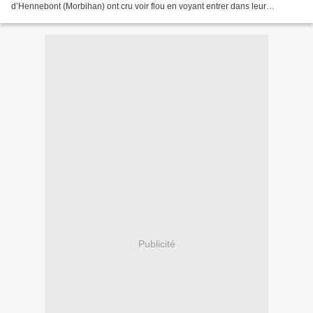
d’Hennebont (Morbihan) ont cru voir flou en voyant entrer dans leur
magasin… un lama. « Il est venu vers nous, tranquillement...
Publicité