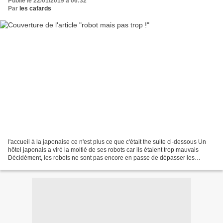
Publié le 22/01/2019 à 06:32
Par
les cafards
l'accueil à la japonaise ce n'est plus ce que c'était the suite ci-dessous Un
hôtel japonais a viré la moitié de ses robots car ils étaient trop mauvais
Décidément, les robots ne sont pas encore en passe de dépasser les
humains lorsqu'il s'agit de compétences...