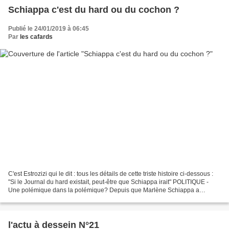
Schiappa c'est du hard ou du cochon ?
Publié le 24/01/2019 à 06:45
Par
les cafards
C'est Estrozizi qui le dit : tous les détails de cette triste histoire ci-dessous :
"Si le Journal du hard existait, peut-être que Schiappa irait" POLITIQUE -
Une polémique dans la polémique? Depuis que Marlène Schiappa a
annoncé qu'elle co-animerait...
l'actu à dessein N°21