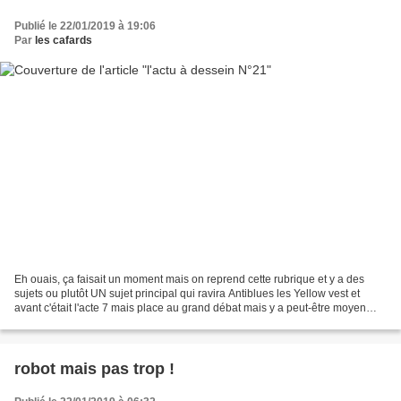
Publié le 22/01/2019 à 19:06
Par
les cafards
Eh ouais, ça faisait un moment mais on reprend cette rubrique et y a des
sujets ou plutôt UN sujet principal qui ravira Antiblues les Yellow vest et
avant c'était l'acte 7 mais place au grand débat mais y a peut-être moyen
d'échanger quand même... et...
robot mais pas trop !