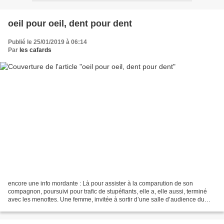
oeil pour oeil, dent pour dent
Publié le 25/01/2019 à 06:14
Par
les cafards
encore une info mordante : Là pour assister à la comparution de son
compagnon, poursuivi pour trafic de stupéfiants, elle a, elle aussi, terminé
avec les menottes. Une femme, invitée à sortir d’une salle d’audience du
palais de justice de Nice parce qu’elle...