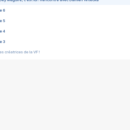
e 6
e 5
e 4
e 3
s créatrices de la VF !
e 2
e 1
e Mektoub My Love arrive enfin ! Rencontre avec Shaïn Boumedine et Sal
i : après Toni en famille
elle réalise le bouleversant Dites lui que je l'aime
ais ! Rencontre autour de Vie privée de Rebecca Zlotowski
 de Marguerite, Grave... Rencontre avec Ella Rumpf