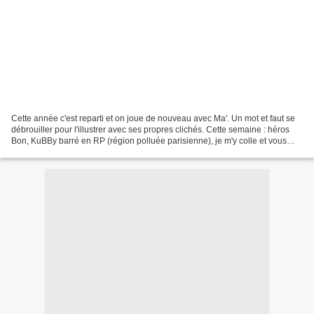
Cette année c'est reparti et on joue de nouveau avec Ma'. Un mot et faut se
débrouiller pour l'illustrer avec ses propres clichés. Cette semaine : héros
Bon, KuBBy barré en RP (région polluée parisienne), je m'y colle et vous
propose ça : Qui du héros...