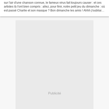
sur l'air d'une chanson connue, le fameux virus fait toujours causer : et ces
artistes là l'ont bien compris : allez, pour finir, notre petit jeu du dimanche : où
est passé Charlie et son masque ? Bon dimanche les amis ! Ahhh j'oubliais :
un hommage à...
Publicité