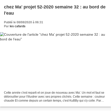
chez Ma' projet 52-2020 semaine 32 : au bord de
l'eau
Publié le 08/08/2020 à 06:31
Par
les cafards
Cette année c'est reparti et on joue de nouveau avec Ma'. Un mot et faut se
débrouiller pour l'illustrer avec ses propres clichés. Cette semaine : couleur
chaude Et comme depuis un certain temps, c'est KuBBy qui s'y colle. Par
chez nous la flotte ce n'est...