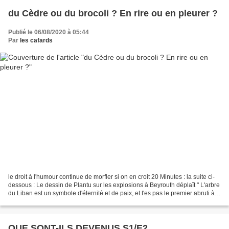
du Cèdre ou du brocoli ? En rire ou en pleurer ?
Publié le 06/08/2020 à 05:44
Par
les cafards
le droit à l'humour continue de morfler si on en croit 20 Minutes : la suite ci-
dessous : Le dessin de Plantu sur les explosions à Beyrouth déplaît " L'arbre
du Liban est un symbole d'éternité et de paix, et t'es pas le premier abruti à
le remplacer par...
QUE SONT-ILS DEVENUS S1/E2