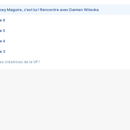
bey Maguire, c'est lui ! Rencontre avec Damien Witecka
e 6
e 5
e 4
e 3
s créatrices de la VF !
e 2
e 1
e Mektoub My Love arrive enfin ! Rencontre avec Shaïn Boumedine et Sal
i : après Toni en famille
elle réalise le bouleversant Dites lui que je l'aime
ais ! Rencontre autour de Vie privée de Rebecca Zlotowski