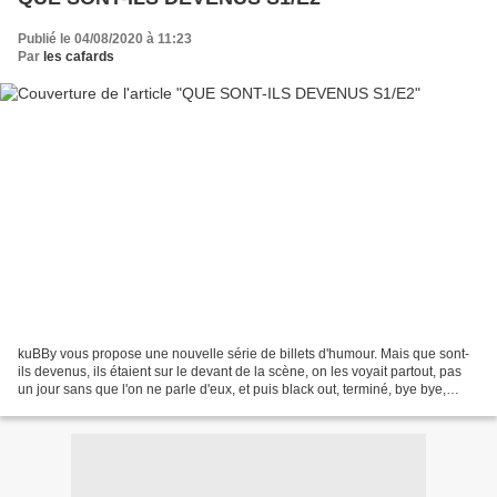
Publié le 04/08/2020 à 11:23
Par
les cafards
kuBBy vous propose une nouvelle série de billets d'humour. Mais que sont-
ils devenus, ils étaient sur le devant de la scène, on les voyait partout, pas
un jour sans que l'on ne parle d'eux, et puis black out, terminé, bye bye,
retour case départ. Aujourd'hui...