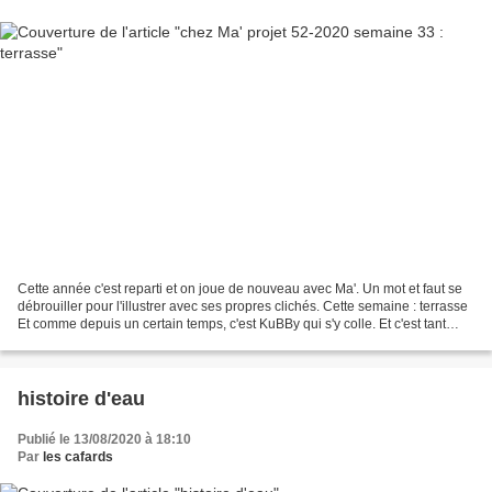
Cette année c'est reparti et on joue de nouveau avec Ma'. Un mot et faut se
débrouiller pour l'illustrer avec ses propres clichés. Cette semaine : terrasse
Et comme depuis un certain temps, c'est KuBBy qui s'y colle. Et c'est tant
mieux parce que sur...
histoire d'eau
Publié le 13/08/2020 à 18:10
Par
les cafards