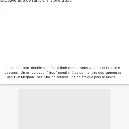
encore une info "double sens" ou à tiroir comme vous voudrez et la suite ci-
dessous : Un minou peut-il " trop " mouiller ? Le dernier titre des rappeuses
Cardi B et Meghan Thee Stallion soulève une polémique pour le moins
étrange. Nommé " WAP ", pour...