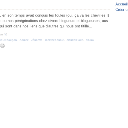
Accueil
Créer u
, en son temps avait conquis les foules (oui, ça va les chevilles !)
ou nos pérégrinations chez divers blogueurs et blogueuses, aus
qui sont dans nos liens que d'autres qui nous ont titillé...
en [
#
]
vieux bougon
,
Xoulec
,
Jénorme
,
rockthebonnie
,
claudeleloire
,
alainX