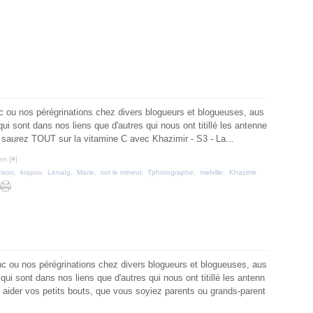
ou nos pérégrinations chez divers blogueurs et blogueuses, aus
qui sont dans nos liens que d'autres qui nous ont titillé les antenne
s saurez TOUT sur la vitamine C avec Khazimir - S3 - La...
en [
#
]
Bison
,
krapov
,
Lenaïg
,
Marie
,
tiot le mineur
,
Tphotographe
,
melville
,
Khazimir
 ou nos pérégrinations chez divers blogueurs et blogueuses, aus
 qui sont dans nos liens que d'autres qui nous ont titillé les antenn
 aider vos petits bouts, que vous soyiez parents ou grands-parent