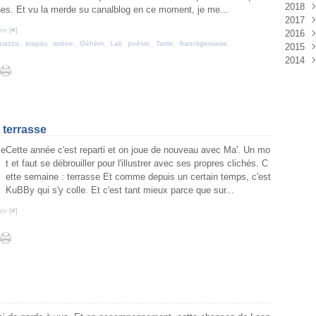
2018
Aoû
Sep
Oct
Nov
Déc
ennes. Et vu la merde su canalblog en ce moment, je me...
2017
Juil
Aoû
Sep
Oct
Nov
Déc
en [
#
]
2016
Juin
Juil
Aoû
Sep
Oct
Nov
Déc
razza
,
krapov
,
soène
,
Géhèm
,
Lali
,
poésie
,
Tartie
,
franckgervaise
,
2015
Mai
Juin
Juil
Aoû
Sep
Oct
Nov
Déc
2014
Avri
Mai
Juin
Juil
Aoû
Sep
Oct
Nov
Déc
Mar
Avri
Mai
Juin
Juil
Aoû
Sep
Oct
Nov
Déc
Févr
Mar
Avri
Mai
Juin
Juil
Aoû
Sep
Oct
Janv
Févr
Mar
Avri
Mai
Juin
Juil
Aoû
Sep
Janv
Févr
Mar
Avri
Mai
Juin
Juil
Aoû
Janv
Févr
Mar
Avri
Mai
Juin
Juil
 terrasse
Janv
Févr
Mar
Avri
Mai
Juin
Cette année c'est reparti et on joue de nouveau avec Ma'. Un mo
Janv
Févr
Mar
Avri
Mai
t et faut se débrouiller pour l'illustrer avec ses propres clichés. C
Janv
Févr
Mar
Avri
ette semaine : terrasse Et comme depuis un certain temps, c'est
Janv
Févr
Mar
KuBBy qui s'y colle. Et c'est tant mieux parce que sur...
Janv
Févr
Janv
en [
#
]