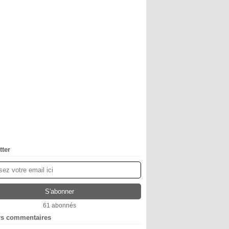
tter
61 abonnés
rs commentaires