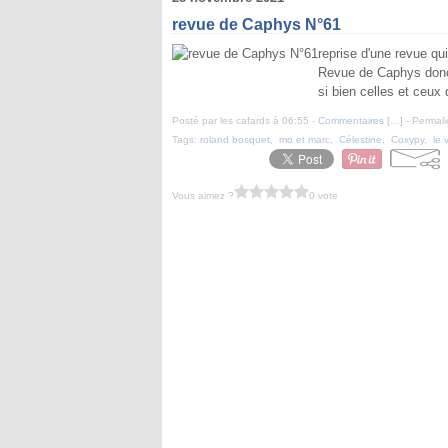
revue de Caphys N°61
reprise d'une revue qui
Revue de Caphys donc 
si bien celles et ceux 
Posté par les cafards à 06:55 -
Commentaires [
…
]
- Permali
Tags:
roland bosquet
,
mo et marc
,
Célestine
,
Coxypy
,
le 
Vous aimez ?
0 vote