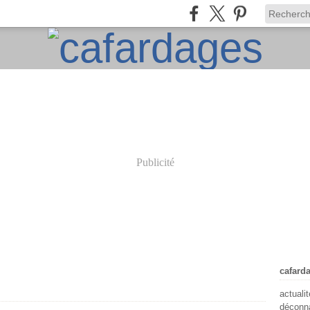
Publicité
cafard
actuali
déconna