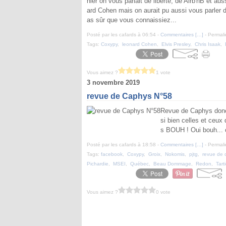
hier on vous parlait de liberté, de Airb'nB et
ard Cohen mais on aurait pu aussi vous parler de
as sûr que vous connaissiez...
Posté par les cafards à 06:54 -
Commentaires [
…
]
- Permali
Tags:
Coxypy
,
leonard Cohen
,
Elvis Presley
,
Chris Isaak
,
Vous aimez ?
1 vote
3 novembre 2019
revue de Caphys N°58
Revue de Caphys donc 
si bien celles et ceux 
s BOUH ! Oui bouh... o
Posté par les cafards à 18:58 -
Commentaires [
…
]
- Permali
Tags:
facebook
,
Coxypy
,
Groix
,
Nokomis
,
pjtg
,
revue de 
Pichardie
,
MSEI
,
Québec
,
Beau Dommage
,
Redon
,
Tart
Vous aimez ?
0 vote