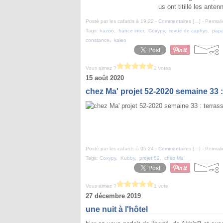
us ont titillé les ant
Posté par les cafards à 19:22 -
Commentaires [
…
]
- Permali
Tags:
hazoo
,
france inter
,
Coxypy
,
revue de caphys
,
papa
constance
,
kaleo
Vous aimez ?
2 votes
15 août 2020
chez Ma' projet 52-2020 semaine 33 :
Posté par les cafards à 05:24 -
Commentaires [
…
]
- Permali
Tags:
Coxypy
,
Kubby
,
projet 52
,
chez Ma'
Vous aimez ?
1 vote
27 décembre 2019
une nuit à l'hôtel