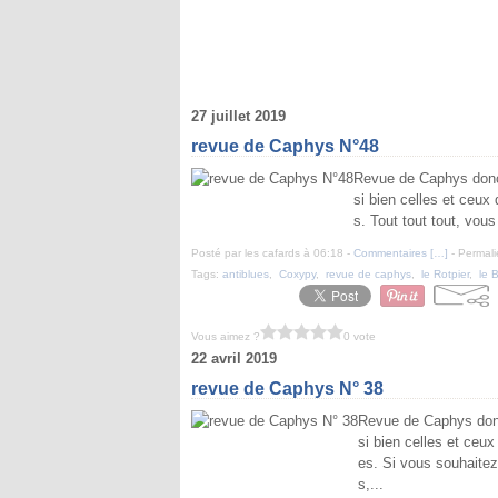
27 juillet 2019
revue de Caphys N°48
Revue de Caphys donc 
si bien celles et ceux 
s. Tout tout tout, vou
Posté par les cafards à 06:18 -
Commentaires [
…
]
- Permali
Tags:
antiblues
,
Coxypy
,
revue de caphys
,
le Rotpier
,
le 
Vous aimez ?
0 vote
22 avril 2019
revue de Caphys N° 38
Revue de Caphys donc
si bien celles et ceux
es. Si vous souhaitez
s,...