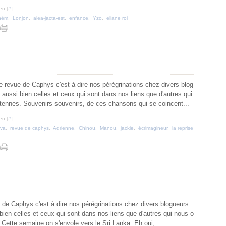
en [
#
]
hèm
,
Lonjon
,
alea-jacta-est
,
enfance
,
Yzo
,
eliane roi
 revue de Caphys c'est à dire nos pérégrinations chez divers blog
 aussi bien celles et ceux qui sont dans nos liens que d'autres qui
 antennes. Souvenirs souvenirs, de ces chansons qui se coincent...
en [
#
]
ova
,
revue de caphys
,
Adrienne
,
Chinou
,
Manou
,
jackie
,
écrimagineur
,
la reprise
 de Caphys c'est à dire nos pérégrinations chez divers blogueurs
bien celles et ceux qui sont dans nos liens que d'autres qui nous o
s. Cette semaine on s'envole vers le Sri Lanka. Eh oui,...