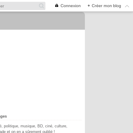
Connexion
+
Créer mon blog
ages
té, politique, musique, BD, ciné, culture,
de et on en a sûrement oublié !