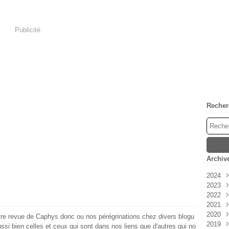
Publicité
Recher
Archiv
2024
2023
Avri
2022
Mar
Déc
2021
Févr
Nov
Déc
2020
Janv
Oct
Nov
Déc
otre revue de Caphys donc ou nos pérégrinations chez divers blogu
2019
Sep
Oct
Nov
Déc
ssi bien celles et ceux qui sont dans nos liens que d'autres qui no