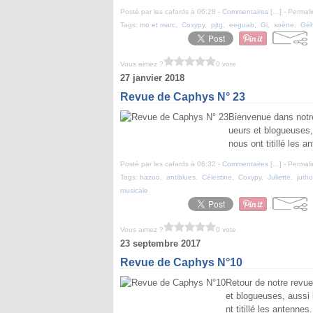
Posté par les cafards à 06:28 -
Commentaires [
…
]
- Permali
Tags:
mo et marc
,
Coxypy
,
pjtg
,
eeguab
,
Gi
,
soène
,
Gé
Vous aimez ?
0 vote
27 janvier 2018
Revue de Caphys N° 23
Bienvenue dans notre
ueurs et blogueuses,
nous ont titillé les
Posté par les cafards à 06:32 -
Commentaires [
…
]
- Permali
Tags:
hazoo
,
antiblues
,
Célestine
,
Coxypy
,
Juliette
,
juth
musicale
Vous aimez ?
0 vote
23 septembre 2017
Revue de Caphys N°10
Retour de notre revue
et blogueuses, aussi 
nt titillé les antenne