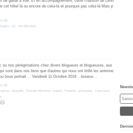
 aussi de garde à vue. Et en accompagnement, cette chanson de Leon
 cet hôtel là ou encore de celui-là et pourquoi pas celui-là Mais p
en [
#
]
Eagles
,
U2
,
Vim Wenders
ou nos pérégrinations chez divers blogueurs et blogueuses, aus
qui sont dans nos liens que d'autres qui nous ont titillé les antenne
u boue portrait ... Vendredi 11 Octobre 2019 ...boueux...
en [
#
]
Newsle
caphys
,
elsaxelle
,
Pascale Ménétrier
,
krapov
,
Pastelle
,
photoplap
,
Lepenseur
,
ie
Dernie