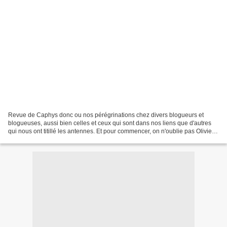
Revue de Caphys donc ou nos pérégrinations chez divers blogueurs et
blogueuses, aussi bien celles et ceux qui sont dans nos liens que d'autres
qui nous ont titillé les antennes. Et pour commencer, on n'oublie pas Olivier
et son oxymoron fractal qui nous...