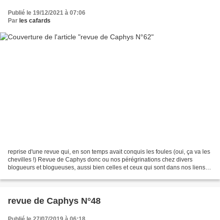
Publié le 19/12/2021 à 07:06
Par
les cafards
reprise d'une revue qui, en son temps avait conquis les foules (oui, ça va les
chevilles !) Revue de Caphys donc ou nos pérégrinations chez divers
blogueurs et blogueuses, aussi bien celles et ceux qui sont dans nos liens
que d'autres qui nous ont titillé...
revue de Caphys N°48
Publié le 27/07/2019 à 06:18