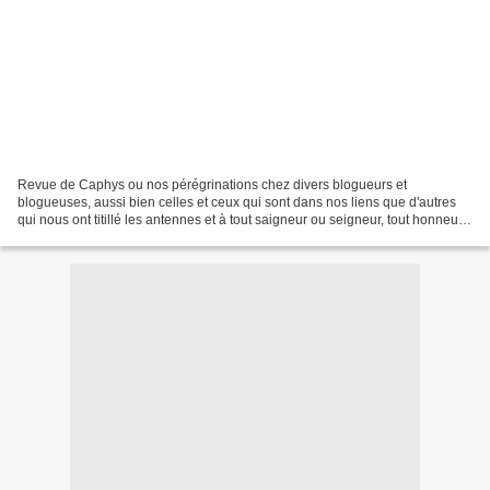
Revue de Caphys ou nos pérégrinations chez divers blogueurs et
blogueuses, aussi bien celles et ceux qui sont dans nos liens que d'autres
qui nous ont titillé les antennes et à tout saigneur ou seigneur, tout honneur,
honorons donc ces 400 ans là Commémoration...