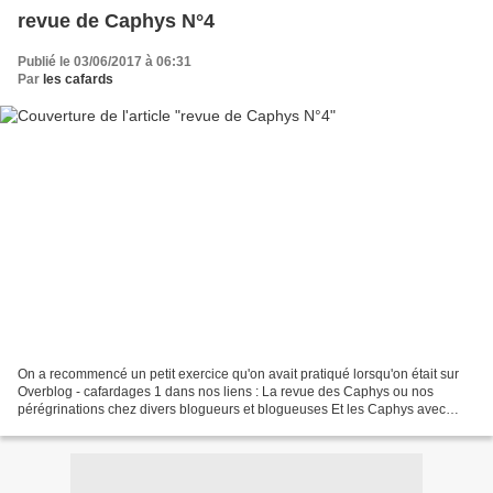
revue de Caphys N°4
Publié le 03/06/2017 à 06:31
Par
les cafards
On a recommencé un petit exercice qu'on avait pratiqué lorsqu'on était sur
Overblog - cafardages 1 dans nos liens : La revue des Caphys ou nos
pérégrinations chez divers blogueurs et blogueuses Et les Caphys avec
leurs petites pattes et leurs grandes...