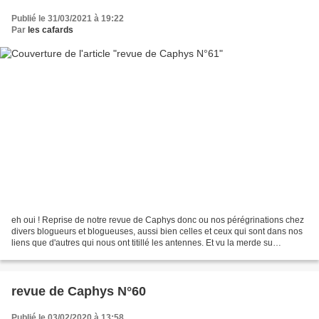
Publié le 31/03/2021 à 19:22
Par
les cafards
eh oui ! Reprise de notre revue de Caphys donc ou nos pérégrinations chez
divers blogueurs et blogueuses, aussi bien celles et ceux qui sont dans nos
liens que d'autres qui nous ont titillé les antennes. Et vu la merde su
canalblog en ce moment, je me...
revue de Caphys N°60
Publié le 03/02/2020 à 13:58