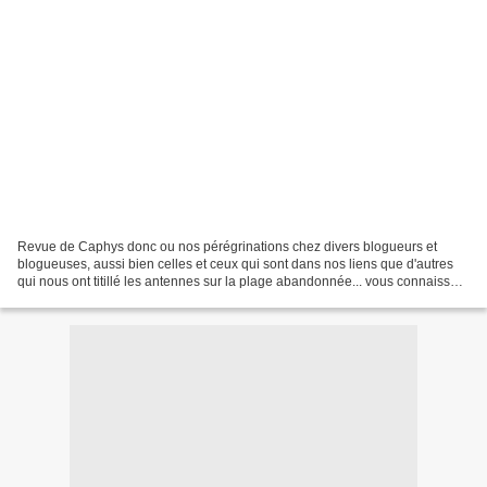
Revue de Caphys donc ou nos pérégrinations chez divers blogueurs et
blogueuses, aussi bien celles et ceux qui sont dans nos liens que d'autres
qui nous ont titillé les antennes sur la plage abandonnée... vous connaissez
la chanson mais peut-être pas cet...