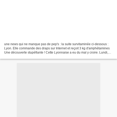
une news qui ne manque pas de pep's : la suite survitaminée ci-dessous :
Lyon. Elle commande des draps sur Internet et reçoit 3 kg d'amphétamines
Une découverte stupéfiante ! Cette Lyonnaise a eu du mal y croire. Lundi,
alors qu'elle s'apprêtait à ouvrir...