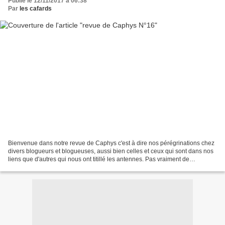
Publié le 12/11/2017 à 06:38
Par
les cafards
Bienvenue dans notre revue de Caphys c'est à dire nos pérégrinations chez
divers blogueurs et blogueuses, aussi bien celles et ceux qui sont dans nos
liens que d'autres qui nous ont titillé les antennes. Pas vraiment de
thématique cette fois mais du "piochage"...