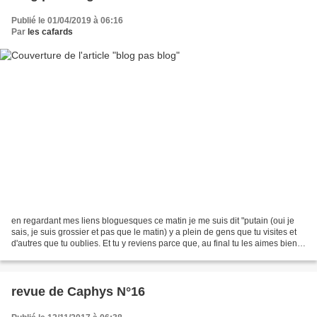
Publié le 01/04/2019 à 06:16
Par
les cafards
en regardant mes liens bloguesques ce matin je me suis dit "putain (oui je
sais, je suis grossier et pas que le matin) y a plein de gens que tu visites et
d'autres que tu oublies. Et tu y reviens parce que, au final tu les aimes bien
ces gens là derrière...
revue de Caphys N°16