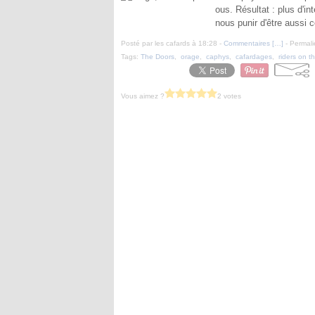
ous. Résultat : plus d'i
nous punir d'être aussi c
Posté par les cafards à 18:28 -
Commentaires [
…
]
- Permali
Tags:
The Doors
,
orage
,
caphys
,
cafardages
,
riders on t
Vous aimez ?
2 votes