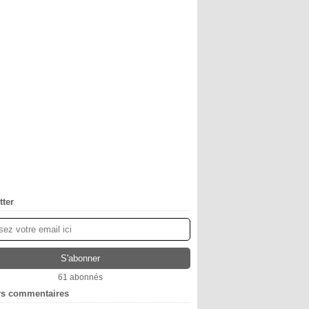
tter
61 abonnés
rs commentaires