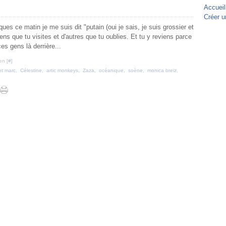
Accueil
Créer u
es ce matin je me suis dit "putain (oui je sais, je suis grossier et
ens que tu visites et d'autres que tu oublies. Et tu y reviens parce
es gens là derrière...
en [
#
]
et marc
,
Célestine
,
artic monkeys
,
Zaza
,
océanique
,
soène
,
monica breiz
,