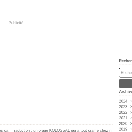
Publicité
Recher
Archiv
2024
2023
Avri
2022
Mar
Déc
2021
Févr
Nov
Déc
2020
Janv
Oct
Nov
Déc
2019
Sep
Oct
Nov
Déc
rès ça : Traduction : un orage KOLOSSAL qui a tout cramé chez n