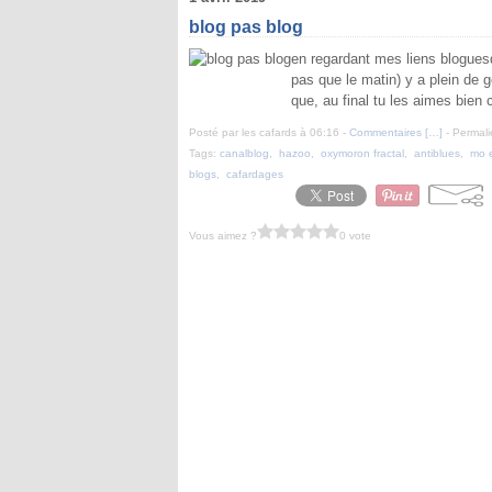
blog pas blog
en regardant mes liens bloguesqu
pas que le matin) y a plein de g
que, au final tu les aimes bien c
Posté par les cafards à 06:16 -
Commentaires [
…
]
- Permali
Tags:
canalblog
,
hazoo
,
oxymoron fractal
,
antiblues
,
mo 
blogs
,
cafardages
Vous aimez ?
0 vote