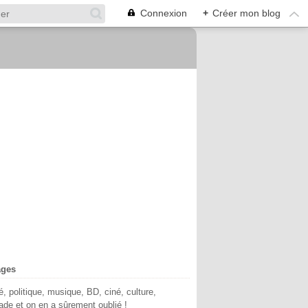
Connexion
+
Créer mon blog
ages
té, politique, musique, BD, ciné, culture,
de et on en a sûrement oublié !