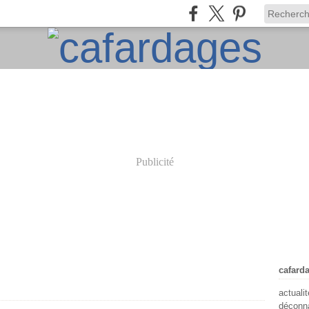
Publicité
cafard
actuali
déconna