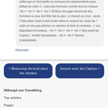
celles qui en font partie ne sont pas les représentants sans
défaut de celle ci , mais des hommes comme tout un chacun .
<br /> <br /> <br /> <br /> Évitons de juger devant de tels
hommes ce que doit être fait ou pas , à chacun sa croix , seule
l' éducation reste et doit rester dans le respect du corps de l'
autre et non pas prêcher un sermon et faire le contraire , c' est
dégoûtant et honteux . <br /> <br /> <br /> <br /> Bon jeudi les
Caphy's . Amitié marseillaise . <br /> <br /> Renée
(mamiekéké).
Répondre
< Beaucoup de bruit dans
Jouons avec les Caphys >
les chiottes
Hébergé par Canalblog
Top articles
Pages