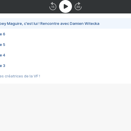
bey Maguire, c'est lui ! Rencontre avec Damien Witecka
e 6
e 5
e 4
e 3
s créatrices de la VF !
e 2
e 1
e Mektoub My Love arrive enfin ! Rencontre avec Shaïn Boumedine et Sal
i : après Toni en famille
elle réalise le bouleversant Dites lui que je l'aime