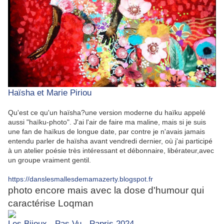
Haïsha et Marie Piriou
Qu'est ce qu'un haïsha?une version moderne du haïku appelé
aussi "haïku-photo". J'ai l'air de faire ma maline, mais si je suis
une fan de haïkus de longue date, par contre je n'avais jamais
entendu parler de haïsha avant vendredi dernier, où j'ai participé
à un atelier poésie très intéressant et débonnaire, libérateur,avec
un groupe vraiment gentil.
https://danslesmallesdemamazerty.blogspot.fr
photo encore mais avec la dose d'humour qui
caractérise Loqman
Les Bijoux - Pas Vu - Papris 2024 -