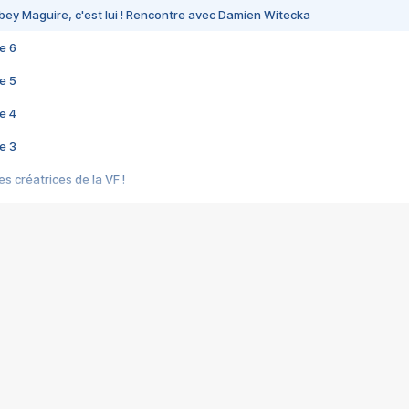
bey Maguire, c'est lui ! Rencontre avec Damien Witecka
e 6
e 5
e 4
e 3
s créatrices de la VF !
e 2
e 1
e Mektoub My Love arrive enfin ! Rencontre avec Shaïn Boumedine et Sal
i : après Toni en famille
elle réalise le bouleversant Dites lui que je l'aime
ais ! Rencontre autour de Vie privée de Rebecca Zlotowski
 de Marguerite, Grave... Rencontre avec Ella Rumpf