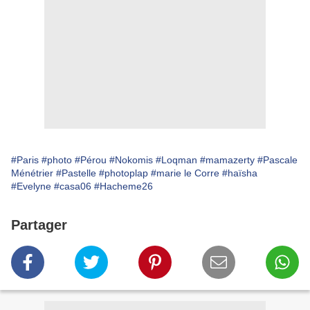
#Paris
#photo
#Pérou
#Nokomis
#Loqman
#mamazerty
#Pascale
Ménétrier
#Pastelle
#photoplap
#marie le Corre
#haïsha
#Evelyne
#casa06
#Hacheme26
Partager