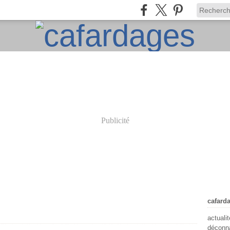
Publicité
cafard
actuali
déconna