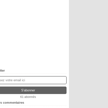
tter
61 abonnés
rs commentaires