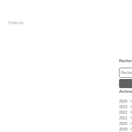
Publicité
Recher
Archiv
2024
2023
Avri
2022
Mar
Déc
2021
Févr
Nov
Déc
2020
Janv
Oct
Nov
Déc
2019
Sep
Oct
Nov
Déc