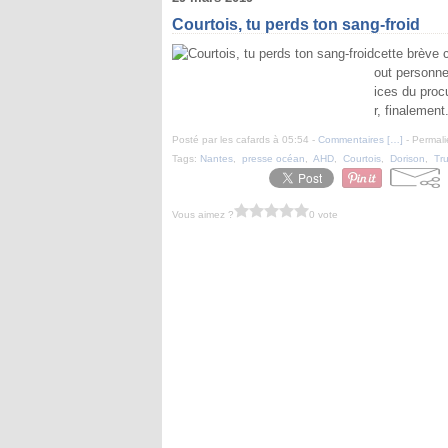
Courtois, tu perds ton sang-froid
cette brève 
out personnel
ices du procu
r, finalement.
Posté par les cafards à 05:54 -
Commentaires [
…
]
- Permali
Tags:
Nantes
,
presse océan
,
AHD
,
Courtois
,
Dorison
,
Tru
Vous aimez ?
0 vote