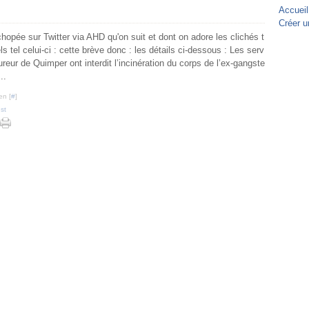
Accueil
Créer u
chopée sur Twitter via AHD qu'on suit et dont on adore les clichés t
s tel celui-ci : cette brève donc : les détails ci-dessous : Les serv
reur de Quimper ont interdit l’incinération du corps de l’ex-gangste
..
en [
#
]
st