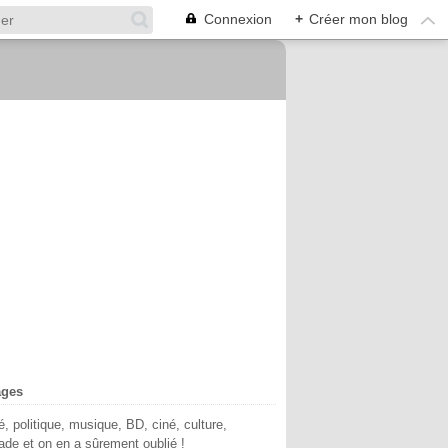
Connexion
+
Créer mon blog
ages
té, politique, musique, BD, ciné, culture,
de et on en a sûrement oublié !