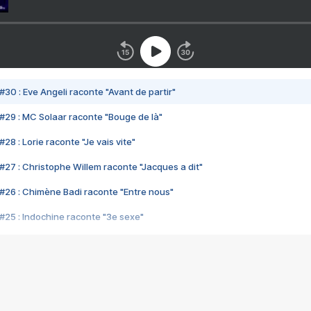
#30 : Eve Angeli raconte "Avant de partir"
#29 : MC Solaar raconte "Bouge de là"
28 : Lorie raconte "Je vais vite"
#27 : Christophe Willem raconte "Jacques a dit"
#26 : Chimène Badi raconte "Entre nous"
#25 : Indochine raconte "3e sexe"
#24 : Zaho raconte "C'est chelou"
#23 : Patrick Bruel raconte "Au café des délices"
#22 : Kyo raconte "Le chemin"