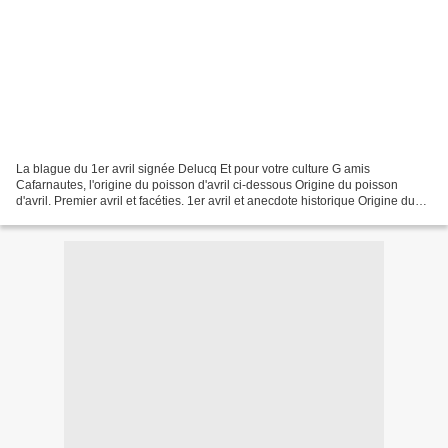
La blague du 1er avril signée Delucq Et pour votre culture G amis
Cafarnautes, l'origine du poisson d'avril ci-dessous Origine du poisson
d'avril. Premier avril et facéties. 1er avril et anecdote historique Origine du
poisson d'avril, passion d'avril,...