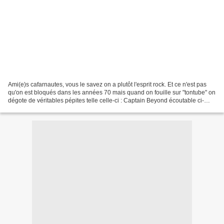
Ami(e)s cafarnautes, vous le savez on a plutôt l'esprit rock. Et ce n'est pas
qu'on est bloqués dans les années 70 mais quand on fouille sur "tontube" on
dégote de véritables pépites telle celle-ci : Captain Beyond écoutable ci-
dessous Un résumé via Wiki...