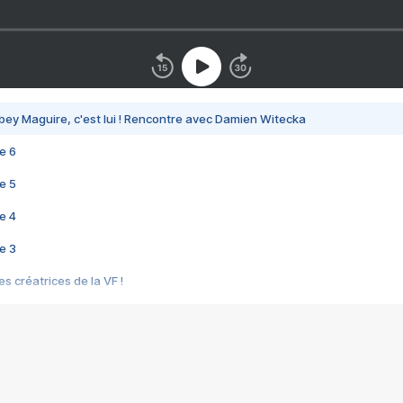
bey Maguire, c'est lui ! Rencontre avec Damien Witecka
e 6
e 5
e 4
e 3
s créatrices de la VF !
e 2
e 1
e Mektoub My Love arrive enfin ! Rencontre avec Shaïn Boumedine et Sal