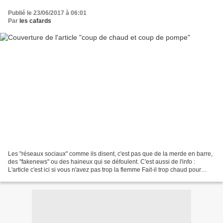
Publié le 23/06/2017 à 06:01
Par
les cafards
Les "réseaux sociaux" comme ils disent, c'est pas que de la merde en barre,
des "fakenews" ou des haineux qui se défoulent. C'est aussi de l'info :
L'article c'est ici si vous n'avez pas trop la flemme Fait-il trop chaud pour
travailler ? Des températures...