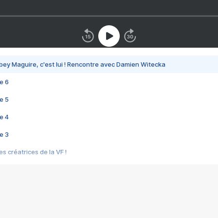
bey Maguire, c'est lui ! Rencontre avec Damien Witecka
e 6
e 5
e 4
e 3
s créatrices de la VF !
e 2
e 1
e Mektoub My Love arrive enfin ! Rencontre avec Shaïn Boumedine et Sal