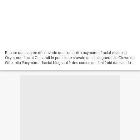
Encore une sacrée découverte que l'on doit à oxymoron fractal visible ici
Oxymoron fractal Ce serait le port d'une cravate qui distinguerait le Clown du
Gille. http://oxymoron-fractal.blogspot.fr des contes qui font froid dans le dos,
loin des sages Disney...