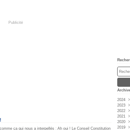
Publicité
Recher
Archiv
2024
2023
Avri
2022
Mar
Déc
2021
Févr
Nov
Déc
!
2020
Janv
Oct
Nov
Déc
2019
Sep
Oct
Nov
Déc
comme ça qui nous a interpellés : Ah oui ! Le Conseil Constitution