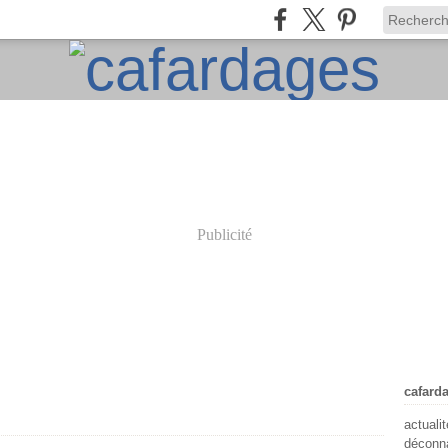
Publicité
cafard
actuali
déconna