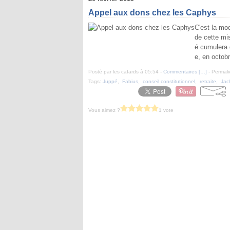
Appel aux dons chez les Caphys
C'est la mo
de cette mis
é cumulera 
e, en octobr
Posté par les cafards à 05:54 -
Commentaires [
…
]
- Permali
Tags:
Juppé
,
Fabius
,
conseil constitutionnel
,
retraite
,
Jac
Vous aimez ?
1 vote