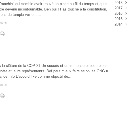
2018
Aoû
Sep
Oct
Nov
Déc
"machin" qui semble avoir trouvé sa place au fil du temps et qui s
2017
Juil
Aoû
Sep
Oct
Nov
Déc
re devenu incontournable. Ben oui ! Pas touche à la constitution,
2016
Juin
Juil
Aoû
Sep
Oct
Nov
Déc
iens du temple veillent....
2015
Mai
Juin
Juil
Aoû
Sep
Oct
Nov
Déc
en [
#
]
2014
Avri
Mai
Juin
Juil
Aoû
Sep
Oct
Nov
Déc
Mar
Avri
Mai
Juin
Juil
Aoû
Sep
Oct
Nov
Déc
Févr
Mar
Avri
Mai
Juin
Juil
Aoû
Sep
Oct
Janv
Févr
Mar
Avri
Mai
Juin
Juil
Aoû
Sep
Janv
Févr
Mar
Avri
Mai
Juin
Juil
Aoû
Janv
Févr
Mar
Avri
Mai
Juin
Juil
Janv
Févr
Mar
Avri
Mai
Juin
Janv
Févr
Mar
Avri
Mai
ès la clôture de la COP 21 Un succès et un immense espoir selon l
Janv
Févr
Mar
Avri
nète et leurs représentants. Bof peut mieux faire selon les ONG u
Janv
Févr
Mar
ance Info L'accord fixe comme objectif de...
Janv
Févr
Janv
en [
#
]