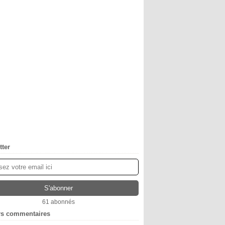
tter
61 abonnés
rs commentaires