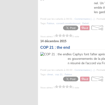
nel. Un 
emble êt
les gard
Posté par les cafards à 06:01 -
Commentaires [
…
]
- Permali
Tags:
Fabius
,
conseil constitutionnel
,
Debré
Vous aimez ?
0 vote
14 décembre 2015
COP 21 : the end
les Caphys font l'after apr
es gouvernements de la pla
n résumé de l'accord via Fr
Posté par les cafards à 06:00 -
Commentaires [
…
]
- Permali
Tags:
climat
,
cop 21
,
Fabius
Vous aimez ?
0 vote