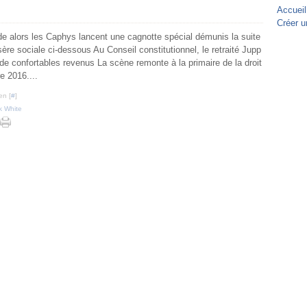
Accueil
Créer u
de alors les Caphys lancent une cagnotte spécial démunis la suite
ère sociale ci-dessous Au Conseil constitutionnel, le retraité Jupp
de confortables revenus La scène remonte à la primaire de la droit
e 2016....
en [
#
]
k White