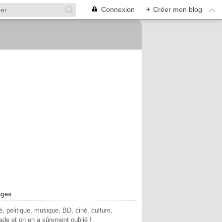
Connexion
+
Créer mon blog
ages
té, politique, musique, BD, ciné, culture,
de et on en a sûrement oublié !