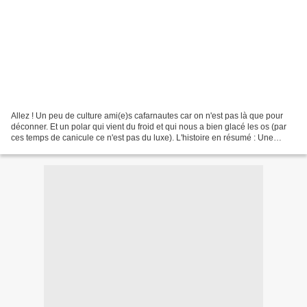
Allez ! Un peu de culture ami(e)s cafarnautes car on n'est pas là que pour
déconner. Et un polar qui vient du froid et qui nous a bien glacé les os (par
ces temps de canicule ce n'est pas du luxe). L'histoire en résumé : Une
jeune fille est assassinée...