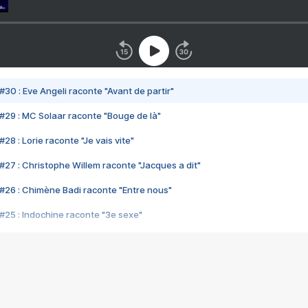
#30 : Eve Angeli raconte "Avant de partir"
#29 : MC Solaar raconte "Bouge de là"
28 : Lorie raconte "Je vais vite"
#27 : Christophe Willem raconte "Jacques a dit"
#26 : Chimène Badi raconte "Entre nous"
#25 : Indochine raconte "3e sexe"
#24 : Zaho raconte "C'est chelou"
#23 : Patrick Bruel raconte "Au café des délices"
#22 : Kyo raconte "Le chemin"