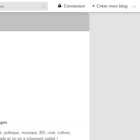
Connexion
+
Créer mon blog
ages
té, politique, musique, BD, ciné, culture,
de et on en a sûrement oublié !