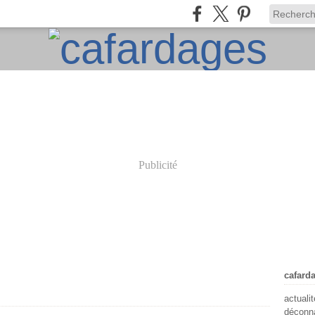
Publicité
cafard
actuali
déconna