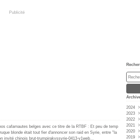
Publicité
Recher
Archiv
2024
2023
Avri
2022
Mar
Déc
2021
Févr
Nov
Déc
à nos cafarnautes belges avec ce titre de la RTBF : Et peu de temp
2020
Janv
Oct
Nov
Déc
ruque blonde était tout fier d'annoncer son raid en Syrie, entre "la
2019
Sep
Oct
Nov
Déc
on invité chinois brut-trumpirakvssyrie-0413-v1web...