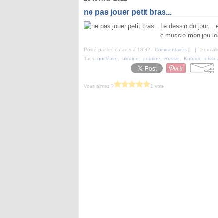
ne pas jouer petit bras...
Le dessin du jour... 
e muscle mon jeu les
Posté par les cafards à 18:32 -
Commentaires [
…
]
- Permali
Tags:
nucléaire
,
ukraine
,
poutine
,
Russie
,
Kubrick
,
dissu
Vous aimez ?
1 vote