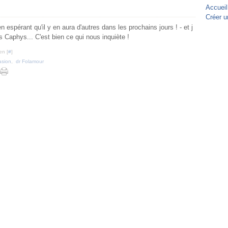
Accueil
Créer u
en espérant qu'il y en aura d'autres dans les prochains jours ! - et j
 Caphys... C'est bien ce qui nous inquiète !
en [
#
]
asion
,
dr Folamour