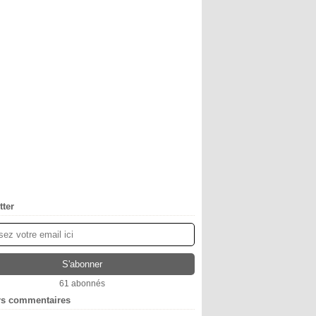
tter
61 abonnés
rs commentaires