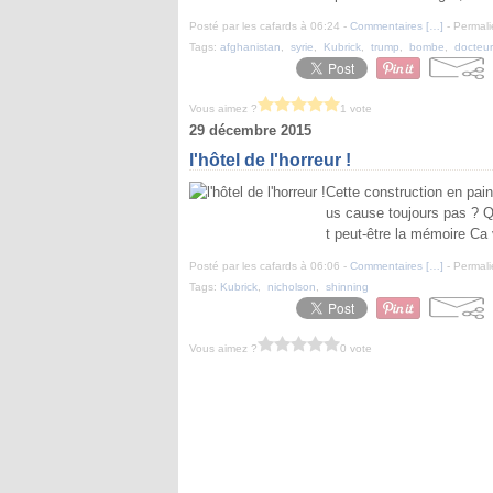
Posté par les cafards à 06:24 -
Commentaires [
…
]
- Permali
Tags:
afghanistan
,
syrie
,
Kubrick
,
trump
,
bombe
,
docteu
Vous aimez ?
1 vote
29 décembre 2015
l'hôtel de l'horreur !
Cette construction en pain
us cause toujours pas ? Q
t peut-être la mémoire Ca 
Posté par les cafards à 06:06 -
Commentaires [
…
]
- Permali
Tags:
Kubrick
,
nicholson
,
shinning
Vous aimez ?
0 vote