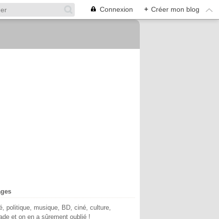
Connexion
+
Créer mon blog
ages
té, politique, musique, BD, ciné, culture,
de et on en a sûrement oublié !