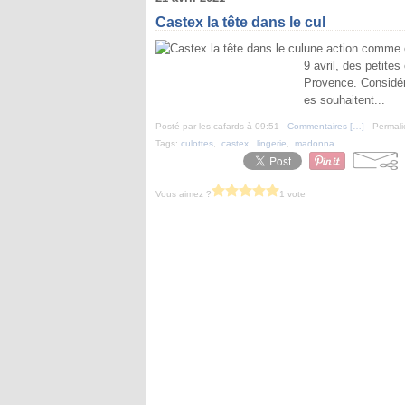
Castex la tête dans le cul
une action comme o
9 avril, des petite
Provence. Considér
es souhaitent...
Posté par les cafards à 09:51 -
Commentaires [
…
]
- Permali
Tags:
culottes
,
castex
,
lingerie
,
madonna
Vous aimez ?
1 vote