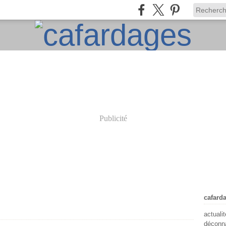
Publicité
cafard
actuali
déconna