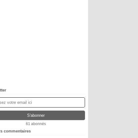
tter
61 abonnés
rs commentaires