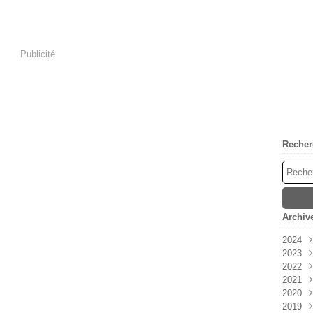
Publicité
Recher
Archiv
2024
2023
Avri
2022
Mar
Déc
2021
Févr
Nov
Déc
2020
Janv
Oct
Nov
Déc
2019
Sep
Oct
Nov
Déc