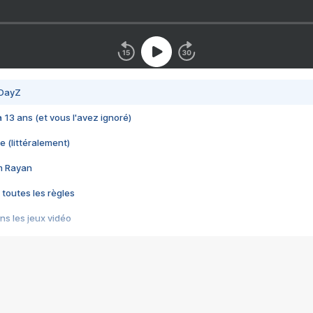
 DayZ
 a 13 ans (et vous l'avez ignoré)
e (littéralement)
im Rayan
 toutes les règles
s les jeux vidéo
us choquant de Rockstar ? - Le scandale BULLY
e plus moche de Steam
du RÊVE tourne au CAUCHEMAR