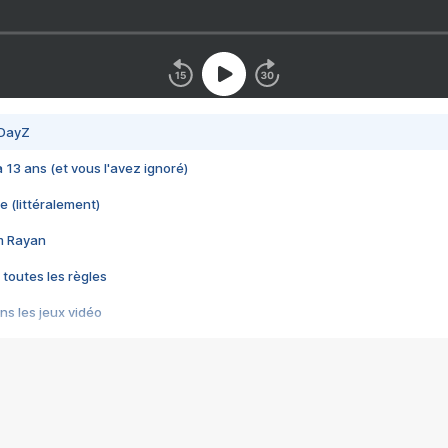
 DayZ
 a 13 ans (et vous l'avez ignoré)
e (littéralement)
im Rayan
 toutes les règles
s les jeux vidéo
us choquant de Rockstar ? - Le scandale BULLY
e plus moche de Steam
du RÊVE tourne au CAUCHEMAR