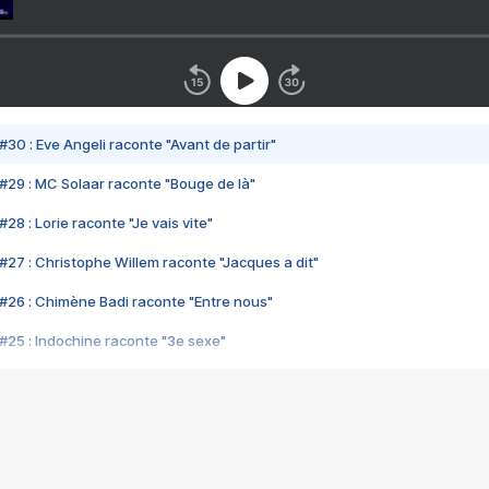
#30 : Eve Angeli raconte "Avant de partir"
#29 : MC Solaar raconte "Bouge de là"
28 : Lorie raconte "Je vais vite"
#27 : Christophe Willem raconte "Jacques a dit"
#26 : Chimène Badi raconte "Entre nous"
#25 : Indochine raconte "3e sexe"
#24 : Zaho raconte "C'est chelou"
#23 : Patrick Bruel raconte "Au café des délices"
#22 : Kyo raconte "Le chemin"