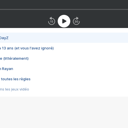
 DayZ
 a 13 ans (et vous l'avez ignoré)
e (littéralement)
im Rayan
 toutes les règles
s les jeux vidéo
us choquant de Rockstar ? - Le scandale BULLY
e plus moche de Steam
du RÊVE tourne au CAUCHEMAR