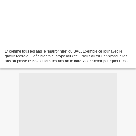
Et comme tous les ans le "marronnier" du BAC. Exemple ce jour avec le
gratuit Metro qui, dès hier midi proposait ceci : Nous aussi Caphys tous les
ans on passe le BAC et tous les ans on le foire. Allez savoir pourquoi ! - Soit
une équation du 4ème degré...