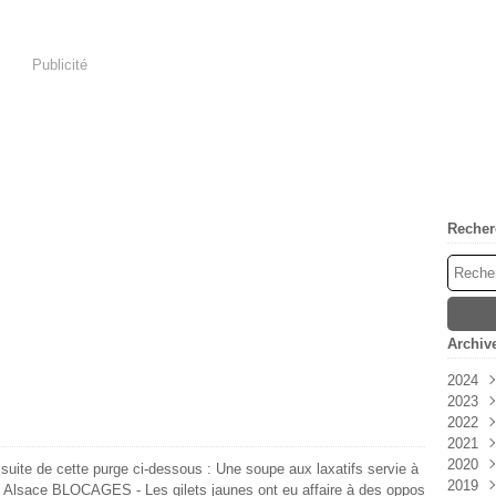
Publicité
Recher
Archiv
2024
2023
Avri
2022
Mar
Déc
2021
Févr
Nov
Déc
2020
Janv
Oct
Nov
Déc
 suite de cette purge ci-dessous : Une soupe aux laxatifs servie à
2019
Sep
Oct
Nov
Déc
n Alsace BLOCAGES - Les gilets jaunes ont eu affaire à des oppos