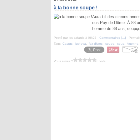
à la bonne soupe !
Aura t-il des circonstances
ous Puy-de-Dôme: À 88 an
homme de 88 ans, soupçonn
Posté par les cafards à 06:25 -
Commentaires [
…
]
- Permali
Tags:
Cactus
,
juthova
,
fait divers
,
soupe
,
soup
,
Artonne
Vous aimez ?
0 vote