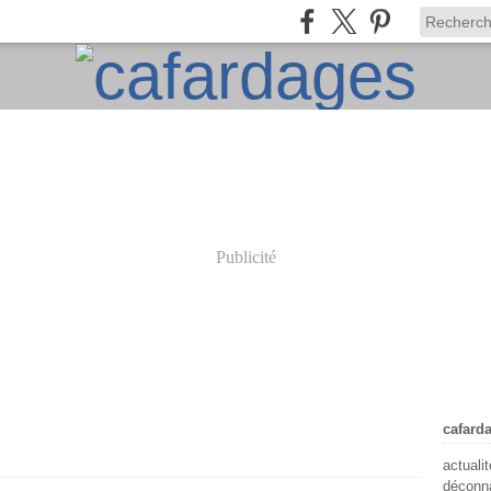
Publicité
cafard
actuali
déconna