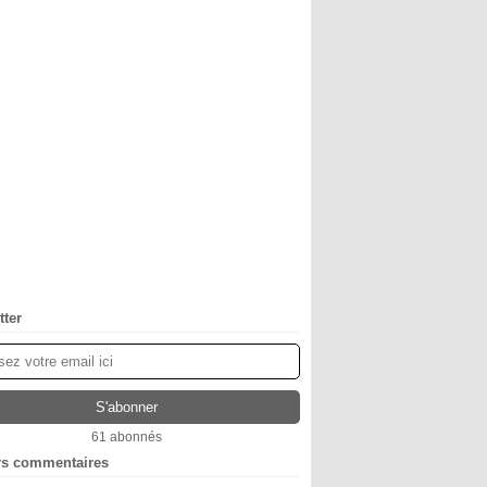
tter
61 abonnés
rs commentaires