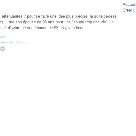
Accueil
Créer u
 atténuantes ? pour se faire une idée plus précise, la suite ci-dess
s, il tue son épouse de 93 ans pour une "soupe trop chaude" Un
é d'avoir tué son épouse de 93 ans, vendredi...
en [
#
]
,
homicide
,
last stop