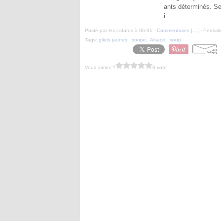
ants déterminés. Se
i...
Posté par les cafards à 06:01 -
Commentaires [
…
]
- Permali
Tags:
gilets jaunes
,
soupe
,
Alsace
,
soup
Vous aimez ?
0 vote