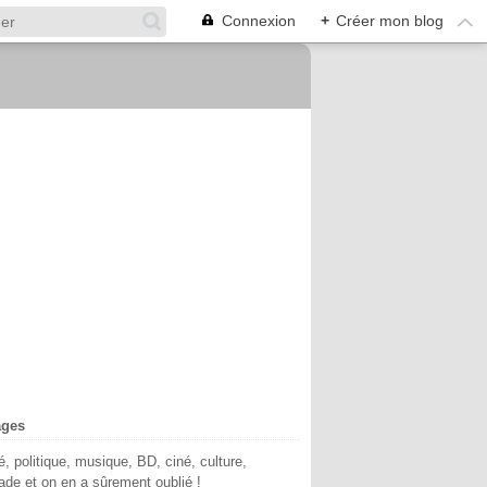
Connexion
+
Créer mon blog
ages
té, politique, musique, BD, ciné, culture,
de et on en a sûrement oublié !