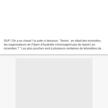
OUF ! On a eu chaud ! la suite ci-dessous : Tennis : en dépit des incendies,
les organisateurs de l'Open d'Australie n'envisagent pas de report Les
incendies ? " Les plus proches sont à plusieurs centaines de kilomètres de
la ville ". Les fumées possiblement...