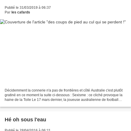
Publié le 31/03/2019 à 06:37
Par
les cafards
Décidemment la connerie n'a pas de frontières et côté Australie c'est plutôt
gratiné en ce moment la suite ci-dessous : Sexisme : ce cliché provoque la
haine de la Toile Le 17 mars dernier, la joueuse australienne de football
Tayla Harris a réalisé un...
Hé oh sous l'eau
Publié le 28/04/2016 à 06:11