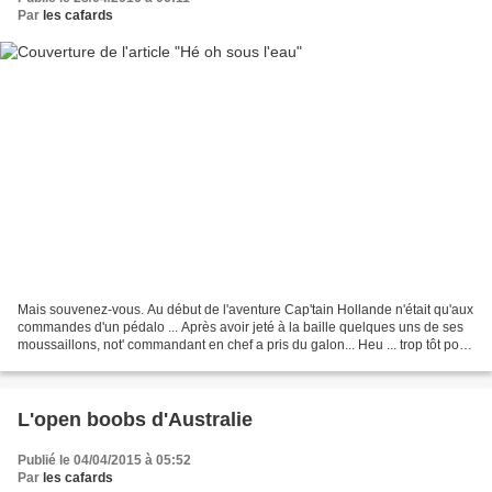
Par
les cafards
Mais souvenez-vous. Au début de l'aventure Cap'tain Hollande n'était qu'aux
commandes d'un pédalo ... Après avoir jeté à la baille quelques uns de ses
moussaillons, not' commandant en chef a pris du galon... Heu ... trop tôt pour
faire surface ! En plongée...
L'open boobs d'Australie
Publié le 04/04/2015 à 05:52
Par
les cafards