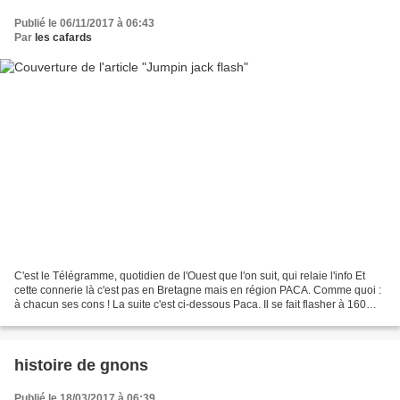
Publié le 06/11/2017 à 06:43
Par
les cafards
C'est le Télégramme, quotidien de l'Ouest que l'on suit, qui relaie l'info Et
cette connerie là c'est pas en Bretagne mais en région PACA. Comme quoi :
à chacun ses cons ! La suite c'est ci-dessous Paca. Il se fait flasher à 160
km/h, tire sur le radar...
histoire de gnons
Publié le 18/03/2017 à 06:39