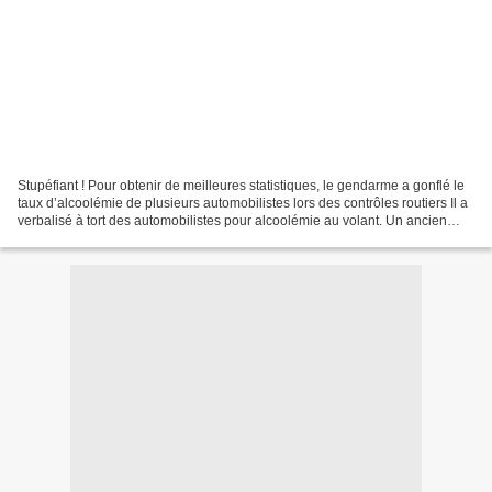
Stupéfiant ! Pour obtenir de meilleures statistiques, le gendarme a gonflé le
taux d’alcoolémie de plusieurs automobilistes lors des contrôles routiers Il a
verbalisé à tort des automobilistes pour alcoolémie au volant. Un ancien
gendarme d’Eure-et-Loir,...