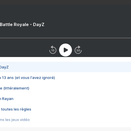
 Battle Royale - DayZ
 DayZ
 a 13 ans (et vous l'avez ignoré)
e (littéralement)
im Rayan
 toutes les règles
s les jeux vidéo
us choquant de Rockstar ? - Le scandale BULLY