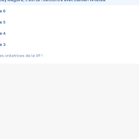
e 6
e 5
e 4
e 3
s créatrices de la VF !
e 2
e 1
e Mektoub My Love arrive enfin ! Rencontre avec Shaïn Boumedine et Sal
i : après Toni en famille
elle réalise le bouleversant Dites lui que je l'aime
ais ! Rencontre autour de Vie privée de Rebecca Zlotowski
 de Marguerite, Grave... Rencontre avec Ella Rumpf