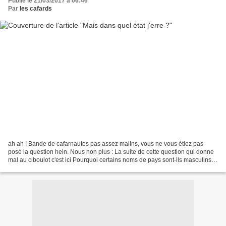
Publié le 21/03/2017 à 06:46
Par
les cafards
ah ah ! Bande de cafarnautes pas assez malins, vous ne vous étiez pas
posé la question hein. Nous non plus : La suite de cette question qui donne
mal au ciboulot c'est ici Pourquoi certains noms de pays sont-ils masculins et
d'autres féminins? Nous nous...