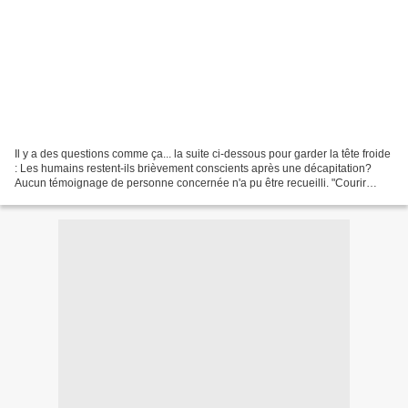
Il y a des questions comme ça... la suite ci-dessous pour garder la tête froide
: Les humains restent-ils brièvement conscients après une décapitation?
Aucun témoignage de personne concernée n'a pu être recueilli. "Courir
comme un poulet sans tête": l'expression...