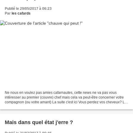
Publié le 29/05/2017 à 06:23
Par
les cafards
Ne nous en voulez pas amies cafarnautes, cette news ne va pas vous
intéresser au premier (couvre) chef mais cela va peut-être concerner votre
compagnon (ou votre amant) La suite c'est ici Vous perdez vos cheveux? La
confrérie des chauves recrute Dans...
Mais dans quel état j'erre ?