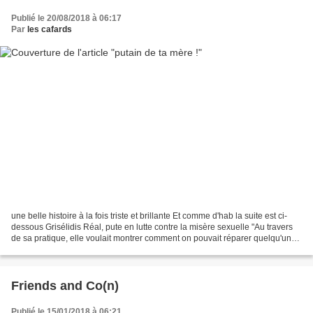
Publié le 20/08/2018 à 06:17
Par
les cafards
une belle histoire à la fois triste et brillante Et comme d'hab la suite est ci-
dessous Grisélidis Réal, pute en lutte contre la misère sexuelle "Au travers
de sa pratique, elle voulait montrer comment on pouvait réparer quelqu'un
en réparant sa sexualité."...
Friends and Co(n)
Publié le 15/01/2018 à 06:21