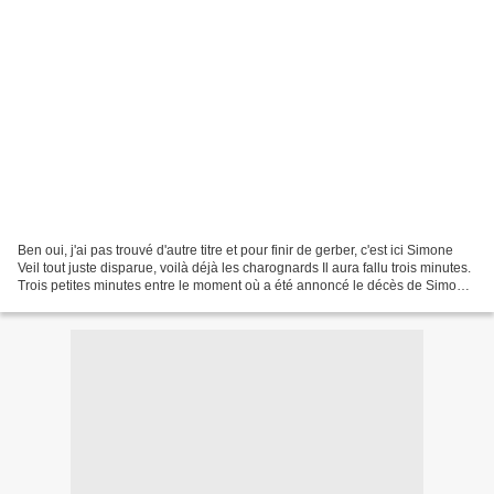
Ben oui, j'ai pas trouvé d'autre titre et pour finir de gerber, c'est ici Simone
Veil tout juste disparue, voilà déjà les charognards Il aura fallu trois minutes.
Trois petites minutes entre le moment où a été annoncé le décès de Simone
Veil et et celui...