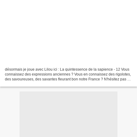
désormais je joue avec Lilou ici : La quintessence de la sapience - 12 Vous
connaissez des expressions anciennes ? Vous en connaissez des rigolotes,
des savoureuses, des savantes fleurant bon notre France ? N'hésitez pas et
joignez vous à nous et publiez...