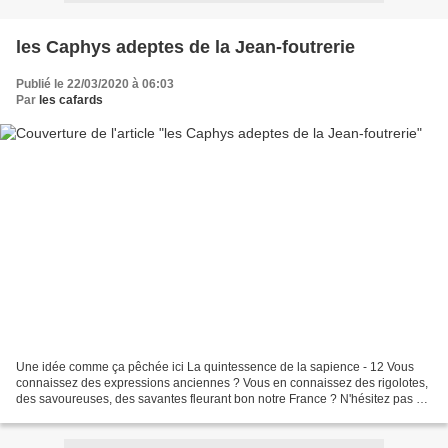
les Caphys adeptes de la Jean-foutrerie
Publié le 22/03/2020 à 06:03
Par
les cafards
Une idée comme ça pêchée ici La quintessence de la sapience - 12 Vous
connaissez des expressions anciennes ? Vous en connaissez des rigolotes,
des savoureuses, des savantes fleurant bon notre France ? N'hésitez pas et
joignez vous à nous et publiez Vous...