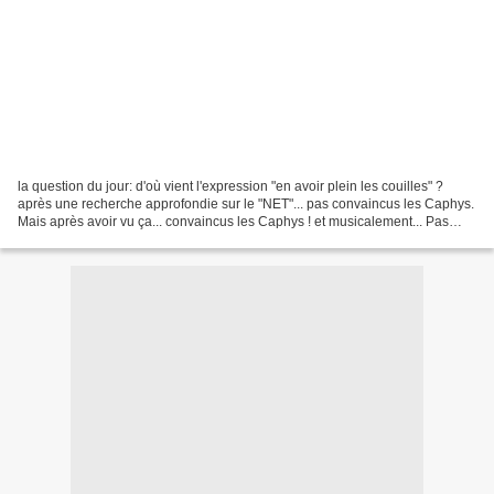
la question du jour: d'où vient l'expression "en avoir plein les couilles" ?
après une recherche approfondie sur le "NET"... pas convaincus les Caphys.
Mais après avoir vu ça... convaincus les Caphys ! et musicalement... Pas
convaincus les Caphys !