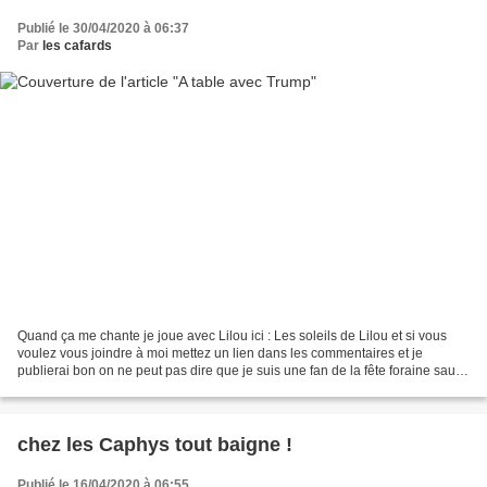
Publié le 30/04/2020 à 06:37
Par
les cafards
Quand ça me chante je joue avec Lilou ici : Les soleils de Lilou et si vous
voulez vous joindre à moi mettez un lien dans les commentaires et je
publierai bon on ne peut pas dire que je suis une fan de la fête foraine sauf
quand les copains se jalousaient...
chez les Caphys tout baigne !
Publié le 16/04/2020 à 06:55