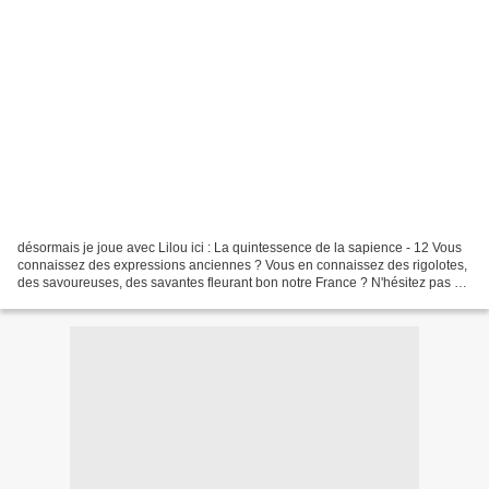
désormais je joue avec Lilou ici : La quintessence de la sapience - 12 Vous
connaissez des expressions anciennes ? Vous en connaissez des rigolotes,
des savoureuses, des savantes fleurant bon notre France ? N'hésitez pas et
joignez vous à nous et publiez...