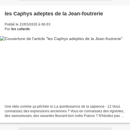
les Caphys adeptes de la Jean-foutrerie
Publié le 22/03/2020 à 06:03
Par
les cafards
Une idée comme ça pêchée ici La quintessence de la sapience - 12 Vous
connaissez des expressions anciennes ? Vous en connaissez des rigolotes,
des savoureuses, des savantes fleurant bon notre France ? N'hésitez pas et
joignez vous à nous et publiez Vous...