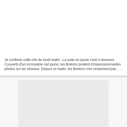
Je confirme cette info de lundi matin : La suite en jaune c'est ci-dessous
Couverts d'un incroyable ciel jaune, les Bretons postent d'impressionnantes
photos sur les réseaux. Depuis ce matin, les Bretons n'en reviennent pas : ils
sont couverts d'un ciel...