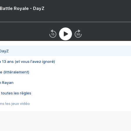
 Battle Royale - DayZ
 DayZ
 a 13 ans (et vous l'avez ignoré)
e (littéralement)
im Rayan
 toutes les règles
s les jeux vidéo
us choquant de Rockstar ? - Le scandale BULLY
e plus moche de Steam