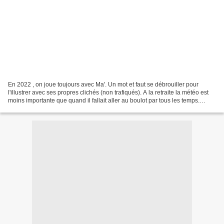
En 2022 , on joue toujours avec Ma'. Un mot et faut se débrouiller pour
l'illustrer avec ses propres clichés (non trafiqués). A la retraite la météo est
moins importante que quand il fallait aller au boulot par tous les temps.
Maintenant s'il fait beau...