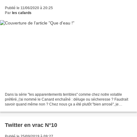
Publié le 11/06/2020 à 20:25
Par
les cafards
Dans la série "les apparentements terribles" comme chez notre volatile
préféré, j'ai nommé le Canard enchaîné : déluge ou sécheresse ? Faudrait
savoir quand même non ? Chez nous ça a été plutôt "bien arrosé", je
confirme - Tu vois que j'ai bien fait de...
Twitter en vrac N°10
Publié le 25/09/2019 à 09:27