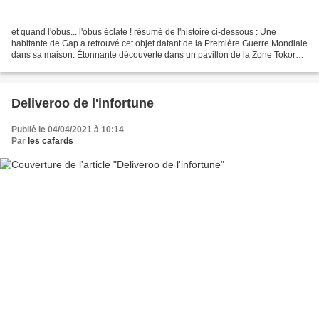
et quand l'obus... l'obus éclate ! résumé de l'histoire ci-dessous : Une
habitante de Gap a retrouvé cet objet datant de la Première Guerre Mondiale
dans sa maison. Étonnante découverte dans un pavillon de la Zone Tokoro à
Gap. Lors de l'inspection d'une...
Deliveroo de l'infortune
Publié le 04/04/2021 à 10:14
Par
les cafards