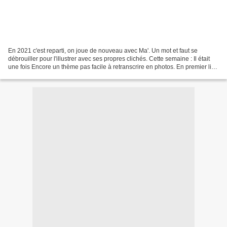
En 2021 c'est reparti, on joue de nouveau avec Ma'. Un mot et faut se
débrouiller pour l'illustrer avec ses propres clichés. Cette semaine : Il était
une fois Encore un thème pas facile à retranscrire en photos. En premier lieu
j'ai pensé à la comptine...