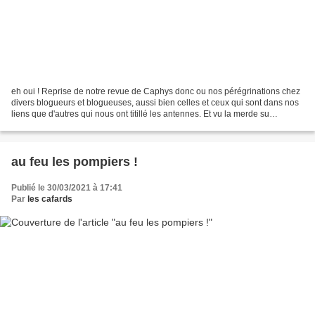
eh oui ! Reprise de notre revue de Caphys donc ou nos pérégrinations chez
divers blogueurs et blogueuses, aussi bien celles et ceux qui sont dans nos
liens que d'autres qui nous ont titillé les antennes. Et vu la merde su
canalblog en ce moment, je me...
au feu les pompiers !
Publié le 30/03/2021 à 17:41
Par
les cafards