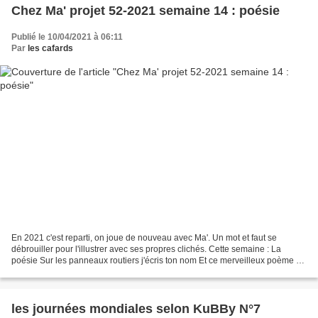
Chez Ma' projet 52-2021 semaine 14 : poésie
Publié le 10/04/2021 à 06:11
Par
les cafards
En 2021 c'est reparti, on joue de nouveau avec Ma'. Un mot et faut se
débrouiller pour l'illustrer avec ses propres clichés. Cette semaine : La
poésie Sur les panneaux routiers j'écris ton nom Et ce merveilleux poème de
Paul Eluard repris par les Enfoirés...
les journées mondiales selon KuBBy N°7