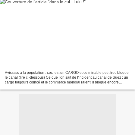
Avisssss à la population : ceci est un CARGO et ce minable petit truc bloque
le canal (lire ci-dessous) Ce que l'on sait de l'incident au canal de Suez : un
cargo toujours coincé et le commerce mondial ralenti Il bloque encore
l'accès à l'une des routes...