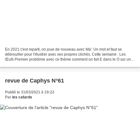
En 2021 c'est reparti, on joue de nouveau avec Ma'. Un mot et faut se
débrouiller pour l'illustrer avec ses propres clichés. Cette semaine : Les
Œufs Premier problème avec ce thème comment on fait E dans le O sur un
traitement de texte. Solution 1 : faire...
revue de Caphys N°61
Publié le 31/03/2021 à 19:22
Par
les cafards